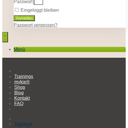
Passwort
Eingeloggt bleiben
Anmelden
Passwort vergessen?
Menü
Trainings
mykie®
Shop
Blog
Kontakt
FAQ
Trainings